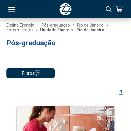
Ensino Einstein
Pós-graduação
Rio de Janeiro
Enfermeiro(a)
Unidade Einstein - Rio de Janeiro
RSO
Pós-graduação
TIVAS
S
IN
Filtros
ONAL
1
 MBA
NTRO