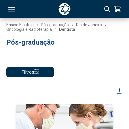
Ensino Einstein
Pós-graduação
Rio de Janeiro
Oncologia e Radioterapia
Dentista
RSO
Pós-graduação
TIVAS
S
IN
Filtros
ONAL
1
 MBA
NTRO