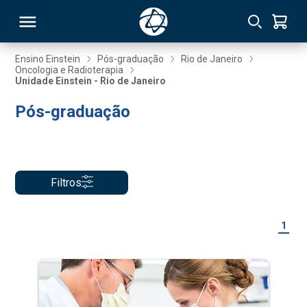
Ensino Einstein
Pós-graduação
Rio de Janeiro
Oncologia e Radioterapia
Unidade Einstein - Rio de Janeiro
RSO
Pós-graduação
TIVAS
S
IN
Filtros
ONAL
1
 MBA
NTRO