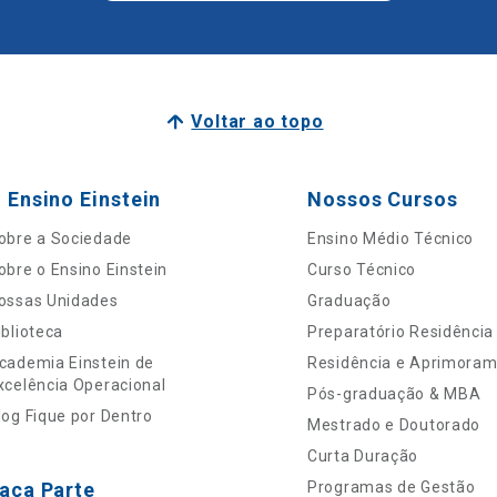
Voltar ao topo
 Ensino Einstein
Nossos Cursos
obre a Sociedade
Ensino Médio Técnico
obre o Ensino Einstein
Curso Técnico
ossas Unidades
Graduação
iblioteca
Preparatório Residência
cademia Einstein de
Residência e Aprimora
xcelência Operacional
Pós-graduação & MBA
log Fique por Dentro
Mestrado e Doutorado
Curta Duração
aça Parte
Programas de Gestão