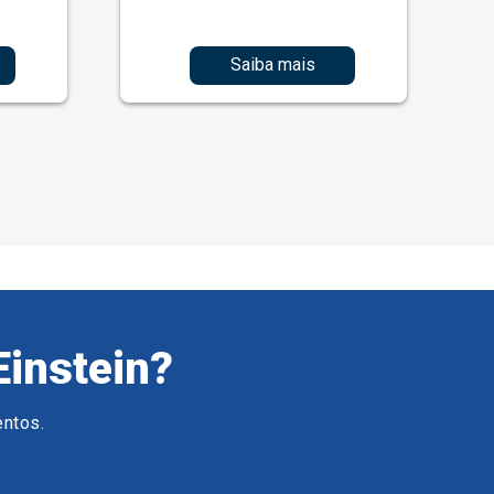
Saiba mais
Einstein?
entos.