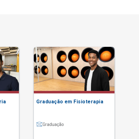
ria
Graduação em Fisioterapia
Gr
Graduação