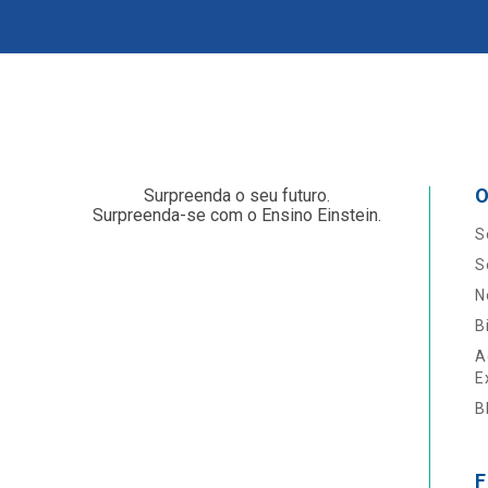
O
Surpreenda o seu futuro.
Surpreenda-se com o Ensino Einstein.
S
S
N
B
A
E
B
F