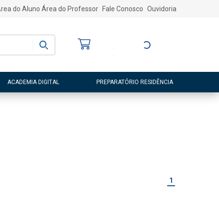
rea do Aluno
Área do Professor
Fale Conosco
Ouvidoria
Bem-vindo
(a)
Entre ou Cadastre-
se
ACADEMIA DIGITAL
PREPARATÓRIO RESIDÊNCIA
1