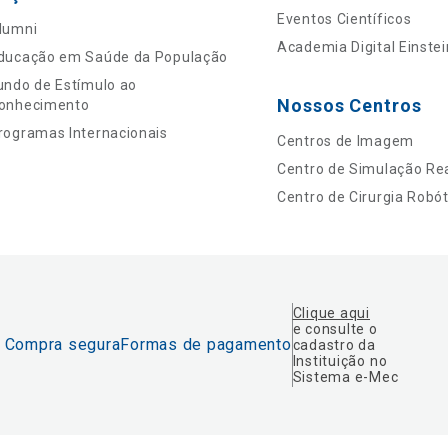
Eventos Científicos
lumni
Academia Digital Einstei
ducação em Saúde da População
undo de Estímulo ao
Nossos Centros
onhecimento
rogramas Internacionais
Centros de Imagem
Centro de Simulação Rea
Centro de Cirurgia Robót
Clique aqui
e consulte o
Compra segura
Formas de pagamento
cadastro da
Instituição no
Sistema e-Mec