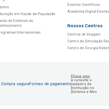
Eventos Científicos
lumni
Academia Digital Einstei
ducação em Saúde da População
undo de Estímulo ao
Nossos Centros
onhecimento
rogramas Internacionais
Centros de Imagem
Centro de Simulação Rea
Centro de Cirurgia Robót
Clique aqui
e consulte o
Compra segura
Formas de pagamento
cadastro da
Instituição no
Sistema e-Mec