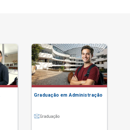
a
Graduação em Administração
Gr
Graduação