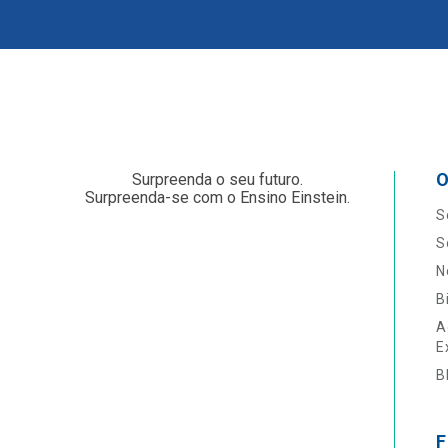
O
Surpreenda o seu futuro.
Surpreenda-se com o Ensino Einstein.
S
S
N
B
A
E
B
F