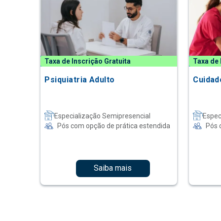
Taxa de Inscrição Gratuita
Taxa de 
Psiquiatria Adulto
Cuidad
Especialização Semipresencial
Espec
Pós com opção de prática estendida
Pós 
Saiba mais