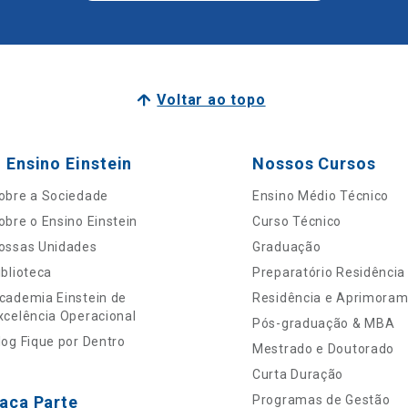
Voltar ao topo
 Ensino Einstein
Nossos Cursos
obre a Sociedade
Ensino Médio Técnico
obre o Ensino Einstein
Curso Técnico
ossas Unidades
Graduação
iblioteca
Preparatório Residência
cademia Einstein de
Residência e Aprimora
xcelência Operacional
Pós-graduação & MBA
log Fique por Dentro
Mestrado e Doutorado
Curta Duração
aça Parte
Programas de Gestão