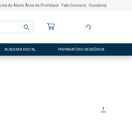
rea do Aluno
Área do Professor
Fale Conosco
Ouvidoria
Bem-vindo
(a)
Entre ou Cadastre-
se
ACADEMIA DIGITAL
PREPARATÓRIO RESIDÊNCIA
1