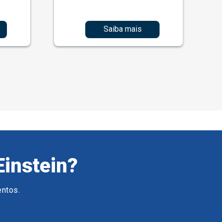
Saiba mais
Einstein?
entos.