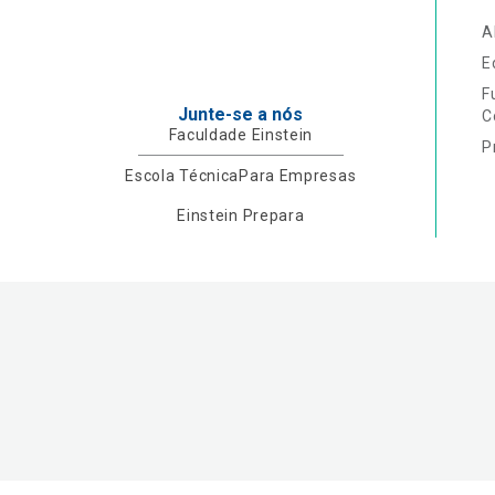
A
E
F
Junte-se a nós
C
Faculdade Einstein
P
Escola Técnica
Para Empresas
Einstein Prepara