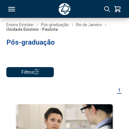
Ensino Einstein
Pós-graduação
Rio de Janeiro
Unidade Einstein - Paulista
RSO
Pós-graduação
TIVAS
S
IN
Filtros
ONAL
1
 MBA
NTRO