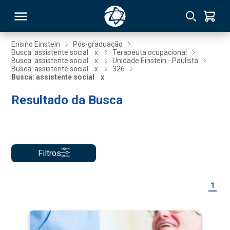
Ensino Einstein
Pós-graduação
Busca: assistente social
x
Terapeuta ocupacional
Busca: assistente social
x
Unidade Einstein - Paulista
RSO
Busca: assistente social
x
326
Busca: assistente social
x
Resultado da Busca
TIVAS
S
IN
ONAL
Filtros
 MBA
1
NTRO