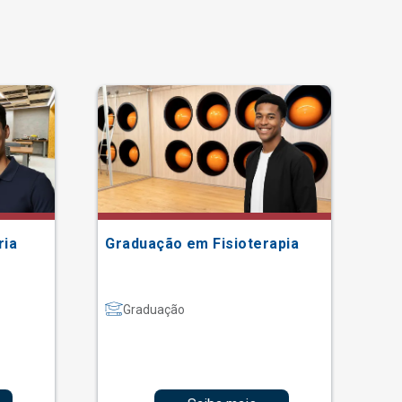
ria
Graduação em Fisioterapia
Gr
Graduação