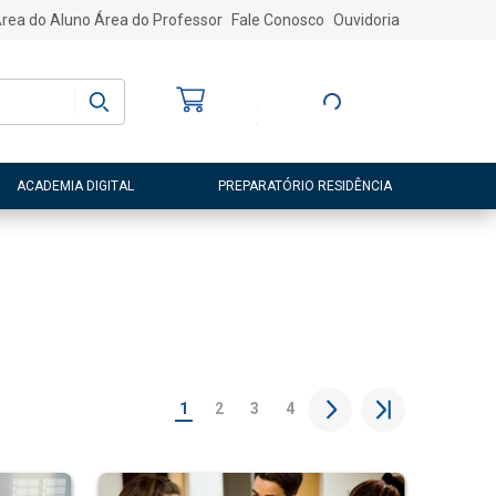
rea do Aluno
Área do Professor
Fale Conosco
Ouvidoria
Bem-vindo
(a)
Entre ou Cadastre-
se
ACADEMIA DIGITAL
PREPARATÓRIO RESIDÊNCIA
1
2
3
4