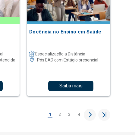
Docência no Ensino em Saúde
al
Especialização a Distância
stendida
Pós EAD com Estágio presencial
Saiba mais
1
2
3
4