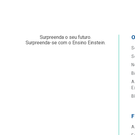
O
Surpreenda o seu futuro.
Surpreenda-se com o Ensino Einstein.
S
S
N
B
A
E
B
F
A