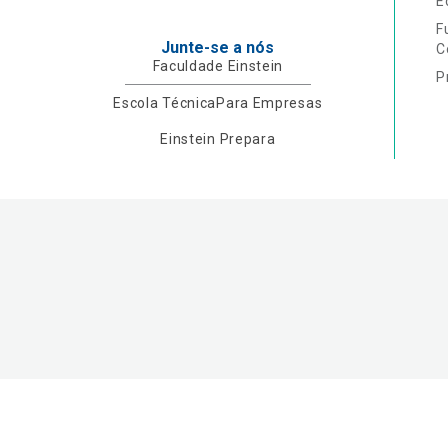
E
F
Junte-se a nós
C
Faculdade Einstein
P
Escola Técnica
Para Empresas
Einstein Prepara