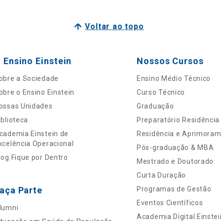
Voltar ao topo
 Ensino Einstein
Nossos Cursos
obre a Sociedade
Ensino Médio Técnico
obre o Ensino Einstein
Curso Técnico
ossas Unidades
Graduação
iblioteca
Preparatório Residência
cademia Einstein de
Residência e Aprimora
xcelência Operacional
Pós-graduação & MBA
log Fique por Dentro
Mestrado e Doutorado
Curta Duração
aça Parte
Programas de Gestão
Eventos Científicos
lumni
Academia Digital Einstei