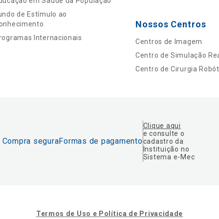
ducação em Saúde da População
undo de Estímulo ao
Nossos Centros
onhecimento
rogramas Internacionais
Centros de Imagem
Centro de Simulação Rea
Centro de Cirurgia Robót
Clique aqui
e consulte o
Compra segura
Formas de pagamento
cadastro da
Instituição no
Sistema e-Mec
Termos de Uso e Política de Privacidade