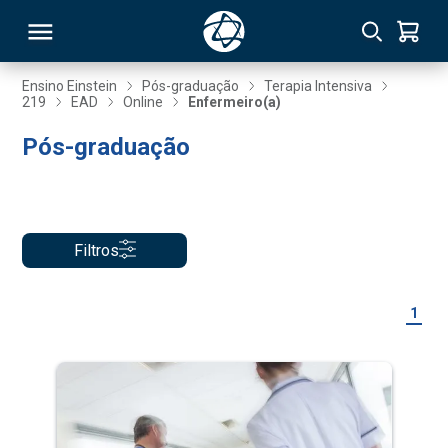
Ensino Einstein
Pós-graduação
Terapia Intensiva
219
EAD
Online
Enfermeiro(a)
RSO
Pós-graduação
TIVAS
S
IN
Filtros
ONAL
1
 MBA
NTRO