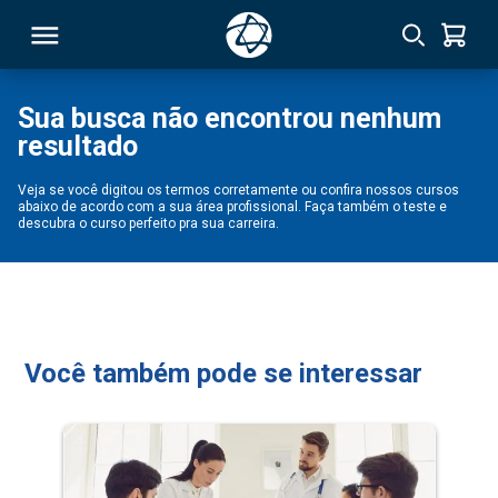
Sua busca não encontrou nenhum
resultado
RSO
Veja se você digitou os termos corretamente ou confira nossos cursos
abaixo de acordo com a sua área profissional. Faça também o teste e
TIVAS
descubra o curso perfeito pra sua carreira.
S
IN
ONAL
Você também pode se interessar
 MBA
NTRO