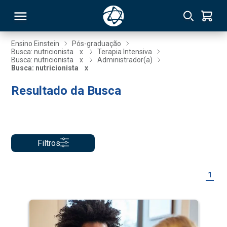
Ensino Einstein
Pós-graduação
Busca: nutricionista
x
Terapia Intensiva
Busca: nutricionista
x
Administrador(a)
RSO
Busca: nutricionista
x
Resultado da Busca
TIVAS
S
IN
ONAL
Filtros
1
 MBA
NTRO