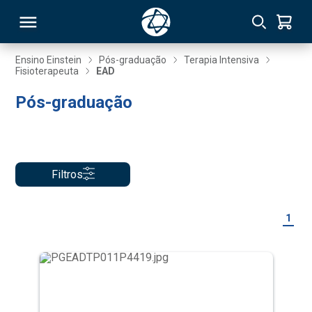
Ensino Einstein
Pós-graduação
Terapia Intensiva
Fisioterapeuta
EAD
RSO
Pós-graduação
TIVAS
S
IN
Filtros
ONAL
1
 MBA
NTRO