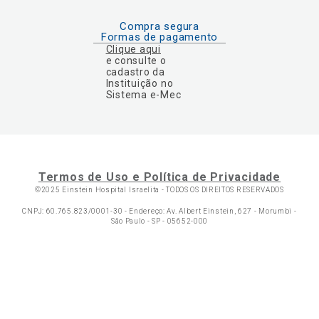
Compra segura
Formas de pagamento
Clique aqui
e consulte o
cadastro da
Instituição no
Sistema e-Mec
Termos de Uso e Política de Privacidade
©2025 Einstein Hospital Israelita -
TODOS OS DIREITOS RESERVADOS
CNPJ: 60.765.823/0001-30 - Endereço: Av. Albert Einstein, 627 - Morumbi -
São Paulo - SP - 05652-000
Ol