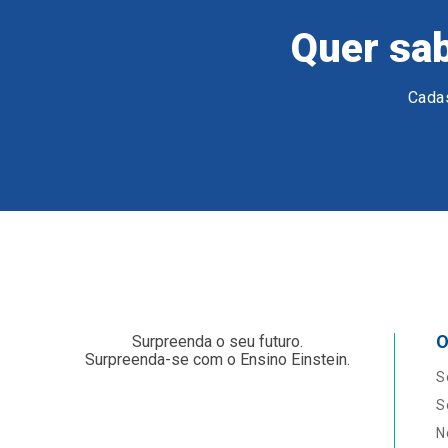
Quer sab
Cadas
O
Surpreenda o seu futuro.
Surpreenda-se com o Ensino Einstein.
S
S
N