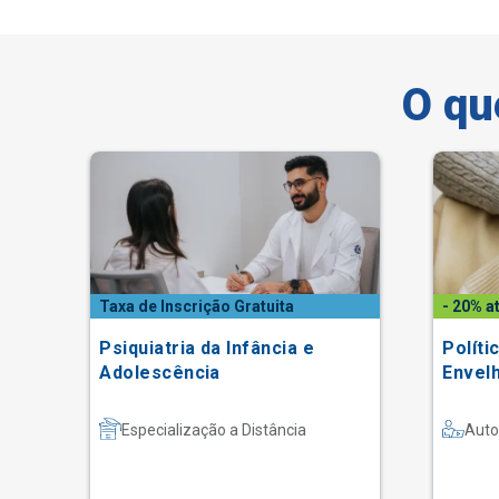
O qu
Taxa de Inscrição Gratuita
- 20% a
ão
Psiquiatria da Infância e
Políti
Adolescência
Envel
Especialização a Distância
Auto