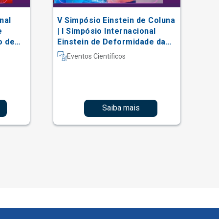
nal
V Simpósio Einstein de Coluna
AC
e
| I Simpósio Internacional
Vi
o de
Einstein de Deformidade da
al
Coluna e Técnicas Complexas
Eventos Científicos
Saiba mais