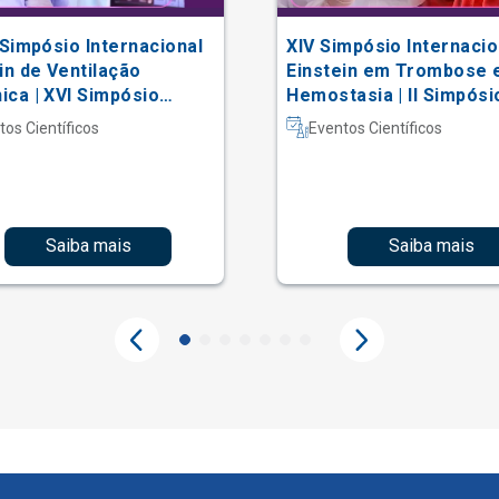
 Simpósio Internacional
XIV Simpósio Internacio
in de Ventilação
Einstein em Trombose 
ca | XVI Simpósio
Hemostasia | II Simpósi
acional Einstein de
Hematologia Laboratori
tos Científicos
Eventos Científicos
erapia em Terapia
iva
Saiba mais
Saiba mais