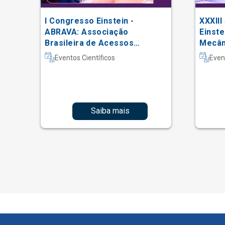
I Congresso Einstein -
XXXIII
 do
ABRAVA: Associação
Einste
Brasileira de Acessos
Mecâni
Vasculares
Intern
Eventos Científicos
Even
Fisiot
Intens
Saiba mais