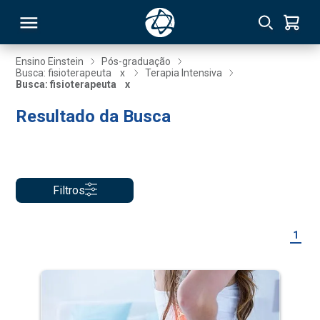
Ensino Einstein
Pós-graduação
Busca: fisioterapeuta
x
Terapia Intensiva
Busca: fisioterapeuta
x
RSO
Resultado da Busca
TIVAS
S
IN
Filtros
ONAL
1
 MBA
NTRO