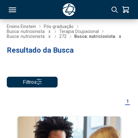
Ensino Einstein
Pós-graduação
Busca: nutricionista
x
Terapia Ocupacional
Busca: nutricionista
x
272
Busca: nutricionista
x
RSO
Resultado da Busca
TIVAS
S
IN
Filtros
ONAL
1
 MBA
NTRO