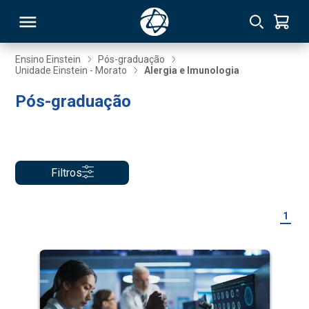
Ensino Einstein
Pós-graduação
Unidade Einstein - Morato
Alergia e Imunologia
RSO
Pós-graduação
TIVAS
S
IN
Filtros
ONAL
1
 MBA
NTRO