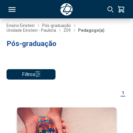
Ensino Einstein
Pós-graduação
Unidade Einstein - Paulista
259
Pedagogo(a)
RSO
Pós-graduação
TIVAS
S
IN
Filtros
ONAL
1
 MBA
NTRO