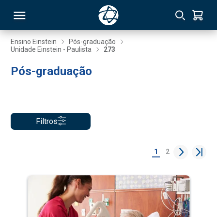
Ensino Einstein
Pós-graduação
Unidade Einstein - Paulista
273
RSO
Pós-graduação
TIVAS
S
IN
Filtros
ONAL
1
2
 MBA
NTRO