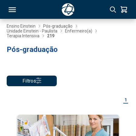
Ensino Einstein
Pós-graduação
Unidade Einstein - Paulista
Enfermeiro(a)
Terapia Intensiva
219
RSO
Pós-graduação
TIVAS
S
IN
Filtros
ONAL
1
 MBA
NTRO