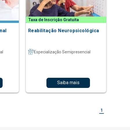
Taxa de Inscrição Gratuita
nal
Reabilitação Neuropsicológica
al
Especialização Semipresencial
Saiba mais
1