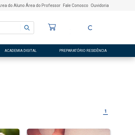
rea do Aluno
Área do Professor
Fale Conosco
Ouvidoria
Bem-vindo
(a)
Entre ou Cadastre-
se
ACADEMIA DIGITAL
PREPARATÓRIO RESIDÊNCIA
1