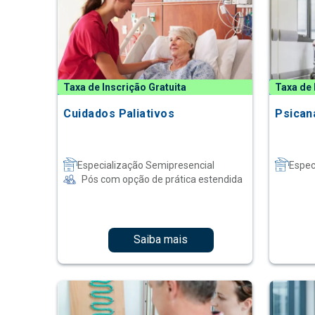
Taxa de Inscrição Gratuita
Taxa de 
Cuidados Paliativos
Psican
Especialização Semipresencial
Espec
Pós com opção de prática estendida
Saiba mais