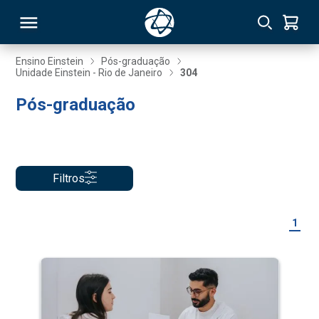
Ensino Einstein
Pós-graduação
Unidade Einstein - Rio de Janeiro
304
RSO
Pós-graduação
TIVAS
S
IN
Filtros
ONAL
1
 MBA
NTRO