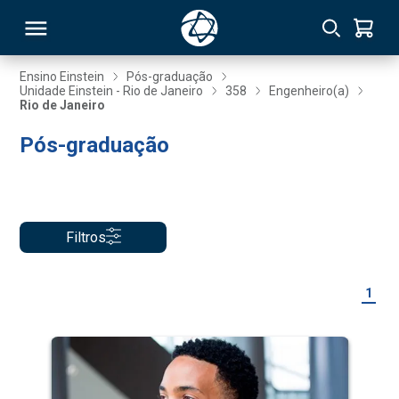
Ensino Einstein
Pós-graduação
Unidade Einstein - Rio de Janeiro
358
Engenheiro(a)
Rio de Janeiro
RSO
Pós-graduação
TIVAS
S
IN
Filtros
ONAL
1
 MBA
NTRO