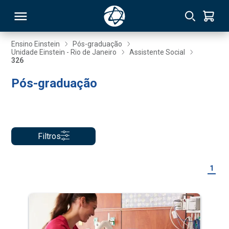
Ensino Einstein
Pós-graduação
Unidade Einstein - Rio de Janeiro
Assistente Social
326
RSO
Pós-graduação
TIVAS
S
IN
Filtros
ONAL
1
 MBA
NTRO