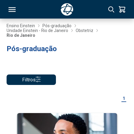
Ensino Einstein
Pós-graduação
Unidade Einstein - Rio de Janeiro
Obstetriz
Rio de Janeiro
RSO
Pós-graduação
TIVAS
S
IN
Filtros
ONAL
1
 MBA
NTRO