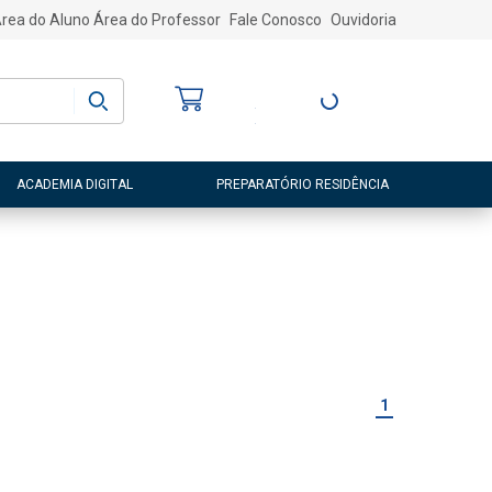
rea do Aluno
Área do Professor
Fale Conosco
Ouvidoria
Bem-vindo
(a)
Entre ou Cadastre-
se
ACADEMIA DIGITAL
PREPARATÓRIO RESIDÊNCIA
1