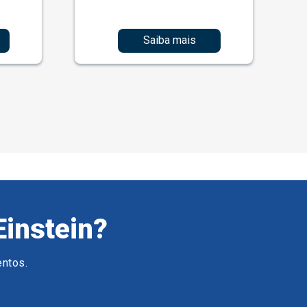
Saiba mais
Einstein?
entos.