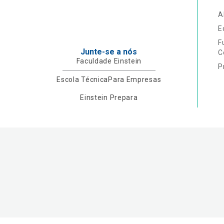
A
E
F
Junte-se a nós
C
Faculdade Einstein
P
Escola Técnica
Para Empresas
Einstein Prepara