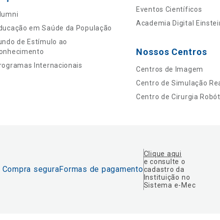
Eventos Científicos
lumni
Academia Digital Einstei
ducação em Saúde da População
undo de Estímulo ao
Nossos Centros
onhecimento
rogramas Internacionais
Centros de Imagem
Centro de Simulação Rea
Centro de Cirurgia Robót
Clique aqui
e consulte o
Compra segura
Formas de pagamento
cadastro da
Instituição no
Sistema e-Mec