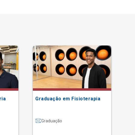
ria
Graduação em Fisioterapia
Gr
Graduação