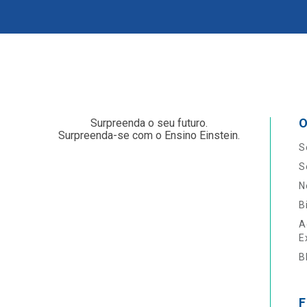
O
Surpreenda o seu futuro.
Surpreenda-se com o Ensino Einstein.
S
S
N
B
A
E
B
F