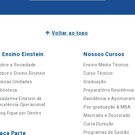
Voltar ao topo
 Ensino Einstein
Nossos Cursos
obre a Sociedade
Ensino Médio Técnico
obre o Ensino Einstein
Curso Técnico
ossas Unidades
Graduação
iblioteca
Preparatório Residência
cademia Einstein de
Residência e Aprimora
xcelência Operacional
Pós-graduação & MBA
log Fique por Dentro
Mestrado e Doutorado
Curta Duração
aça Parte
Programas de Gestão