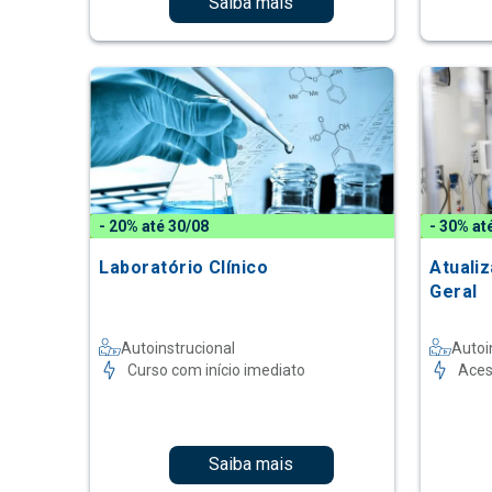
Saiba mais
- 20% até 30/08
- 30% at
Laboratório Clínico
Atuali
Geral
Autoinstrucional
Autoi
Curso com início imediato
Aces
Saiba mais