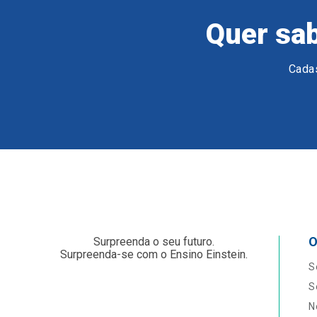
Quer sab
Cadas
O
Surpreenda o seu futuro.
Surpreenda-se com o Ensino Einstein.
S
S
N