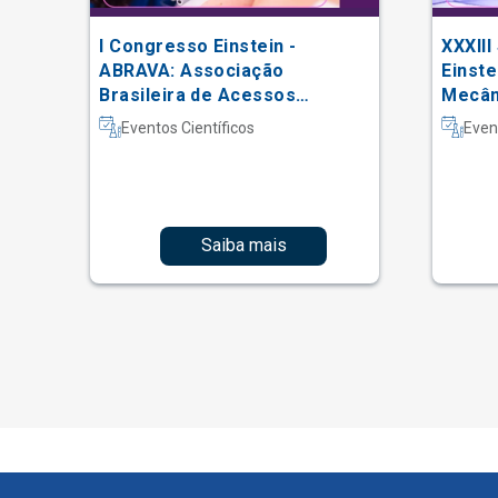
I Congresso Einstein -
XXXIII
 do
ABRAVA: Associação
Einste
Brasileira de Acessos
Mecâni
Vasculares
Intern
Eventos Científicos
Even
Fisiot
Intens
Saiba mais