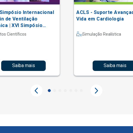
 Simpósio Internacional
ACLS - Suporte Avança
in de Ventilação
Vida em Cardiologia
ca | XVI Simpósio
acional Einstein de
tos Científicos
Simulação Realística
erapia em Terapia
iva
Saiba mais
Saiba mais