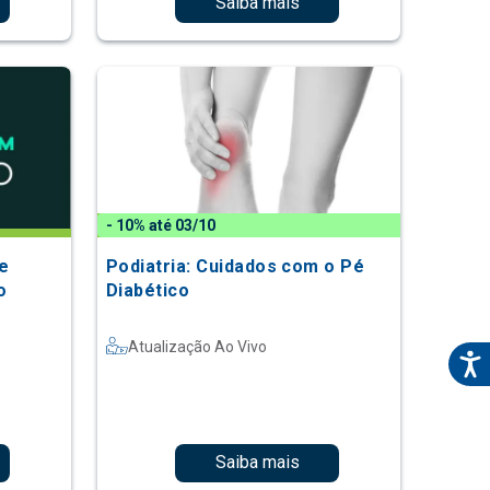
Saiba mais
- 10% até 03/10
e
Podiatria: Cuidados com o Pé
o
Diabético
Atualização Ao Vivo
Saiba mais