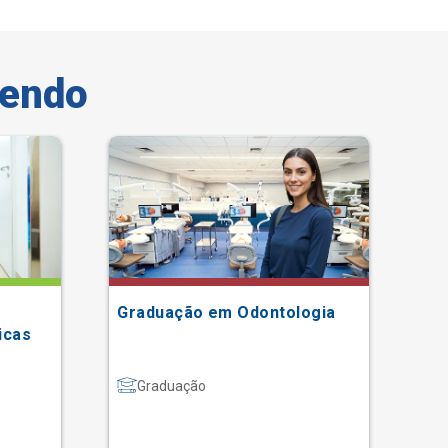
vendo
Graduação em Odontologia
In
icas
Co
Graduação