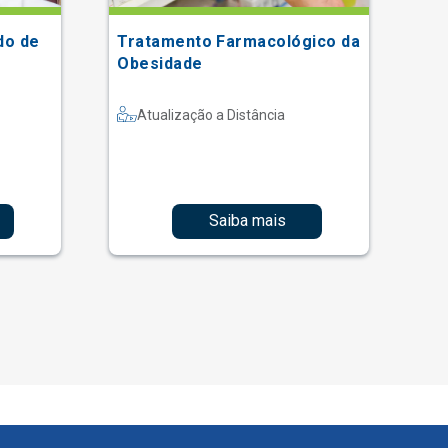
do de
Tratamento Farmacológico da
V 
Obesidade
Ei
Ce
Re
Atualização a Distância
Ce
Es
Saiba mais