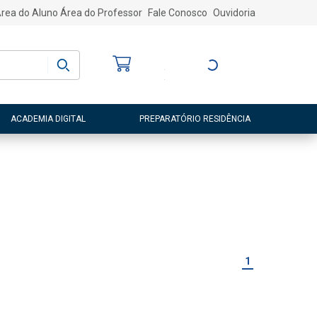
rea do Aluno
Área do Professor
Fale Conosco
Ouvidoria
Bem-vindo
(a)
Entre ou Cadastre-
se
ACADEMIA DIGITAL
PREPARATÓRIO RESIDÊNCIA
1