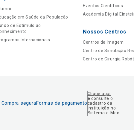
Eventos Científicos
lumni
Academia Digital Einstei
ducação em Saúde da População
undo de Estímulo ao
Nossos Centros
onhecimento
rogramas Internacionais
Centros de Imagem
Centro de Simulação Rea
Centro de Cirurgia Robót
Clique aqui
e consulte o
Compra segura
Formas de pagamento
cadastro da
Instituição no
Sistema e-Mec