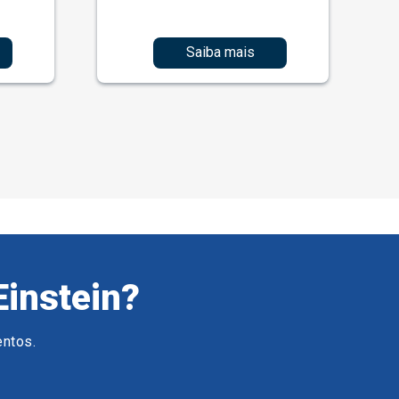
Saiba mais
Einstein?
entos.