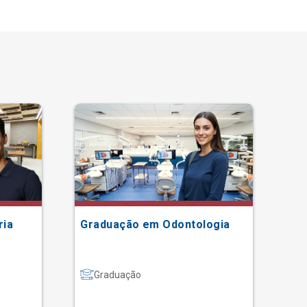
ria
Graduação em Odontologia
Gr
Graduação