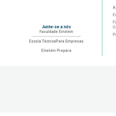
A
E
F
Junte-se a nós
C
Faculdade Einstein
P
Escola Técnica
Para Empresas
Einstein Prepara