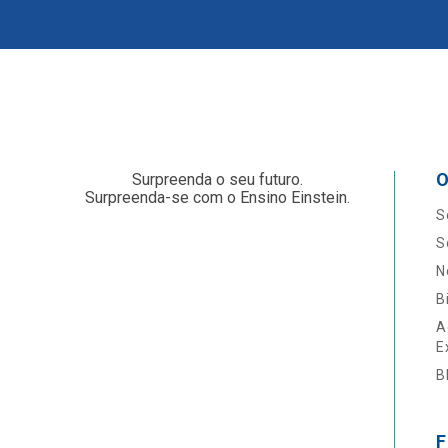
O
Surpreenda o seu futuro.
Surpreenda-se com o Ensino Einstein.
S
S
N
B
A
E
B
F