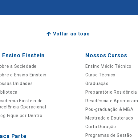
Voltar ao topo
 Ensino Einstein
Nossos Cursos
obre a Sociedade
Ensino Médio Técnico
obre o Ensino Einstein
Curso Técnico
ossas Unidades
Graduação
iblioteca
Preparatório Residência
cademia Einstein de
Residência e Aprimora
xcelência Operacional
Pós-graduação & MBA
log Fique por Dentro
Mestrado e Doutorado
Curta Duração
aça Parte
Programas de Gestão