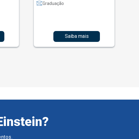
Graduação
Saiba mais
Einstein?
entos.