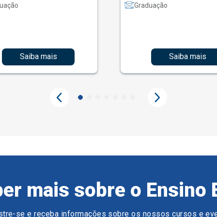
uação
Graduação
Saiba mais
Saiba mais
er mais sobre o Ensino 
tre-se e receba informações sobre os nossos cursos e ev