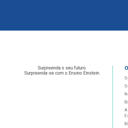
O
Surpreenda o seu futuro.
Surpreenda-se com o Ensino Einstein.
S
S
N
B
A
E
B