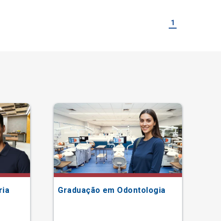
1
ria
Graduação em Odontologia
Gr