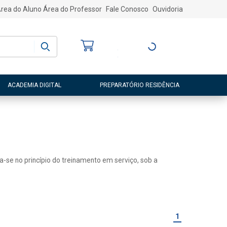
rea do Aluno
Área do Professor
Fale Conosco
Ouvidoria
Bem-vindo
(a)
Entre ou Cadastre-
se
ACADEMIA DIGITAL
PREPARATÓRIO RESIDÊNCIA
a-se no princípio do treinamento em serviço, sob a
1