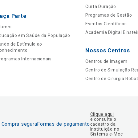
Curta Duração
aça Parte
Programas de Gestão
Eventos Científicos
lumni
Academia Digital Einstei
ducação em Saúde da População
undo de Estímulo ao
Nossos Centros
onhecimento
rogramas Internacionais
Centros de Imagem
Centro de Simulação Rea
Centro de Cirurgia Robót
Clique aqui
e consulte o
Compra segura
Formas de pagamento
cadastro da
Instituição no
Sistema e-Mec