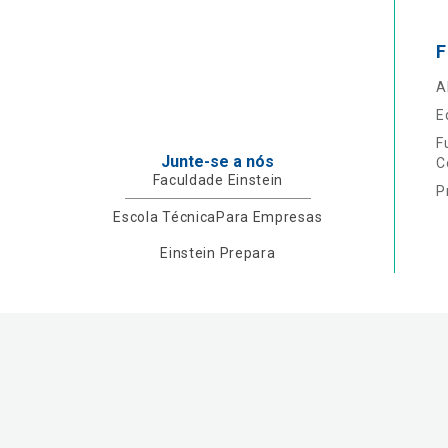
F
A
E
F
Junte-se a nós
C
Faculdade Einstein
P
Escola Técnica
Para Empresas
Einstein Prepara