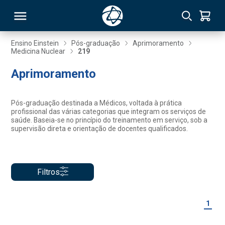
Ensino Einstein
Pós-graduação
Aprimoramento
Medicina Nuclear
219
RSO
Aprimoramento
TIVAS
Pós-graduação destinada a Médicos, voltada à prática
profissional das várias categorias que integram os serviços de
S
IN
saúde. Baseia-se no princípio do treinamento em serviço, sob a
supervisão direta e orientação de docentes qualificados.
ONAL
Filtros
 MBA
1
NTRO