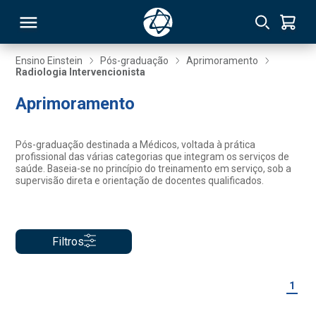
Ensino Einstein
Pós-graduação
Aprimoramento
Radiologia Intervencionista
RSO
Aprimoramento
TIVAS
Pós-graduação destinada a Médicos, voltada à prática
profissional das várias categorias que integram os serviços de
S
IN
saúde. Baseia-se no princípio do treinamento em serviço, sob a
supervisão direta e orientação de docentes qualificados.
ONAL
Filtros
 MBA
1
NTRO