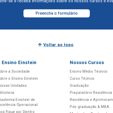
tre-se e receba informações sobre os nossos cursos e ev
Preencha o formulário
Voltar ao topo
 Ensino Einstein
Nossos Cursos
obre a Sociedade
Ensino Médio Técnico
obre o Ensino Einstein
Curso Técnico
ossas Unidades
Graduação
iblioteca
Preparatório Residência
cademia Einstein de
Residência e Aprimora
xcelência Operacional
Pós-graduação & MBA
log Fique por Dentro