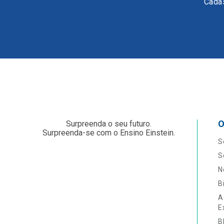
Cadas
O
Surpreenda o seu futuro.
Surpreenda-se com o Ensino Einstein.
S
S
N
B
A
E
B