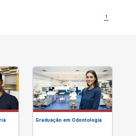
1
ria
Graduação em Odontologia
Gr