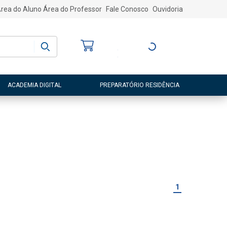
rea do Aluno
Área do Professor
Fale Conosco
Ouvidoria
Bem-vindo
(a)
Entre ou Cadastre-
se
ACADEMIA DIGITAL
PREPARATÓRIO RESIDÊNCIA
1