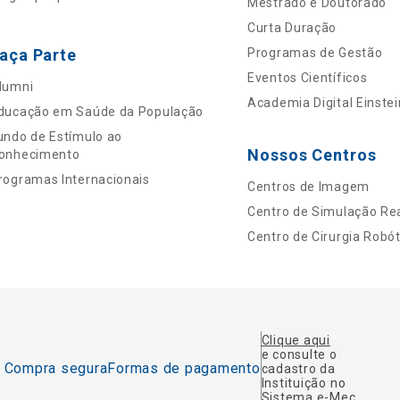
Mestrado e Doutorado
Curta Duração
aça Parte
Programas de Gestão
Eventos Científicos
lumni
Academia Digital Einstei
ducação em Saúde da População
undo de Estímulo ao
Nossos Centros
onhecimento
rogramas Internacionais
Centros de Imagem
Centro de Simulação Rea
Centro de Cirurgia Robót
Clique aqui
e consulte o
Compra segura
Formas de pagamento
cadastro da
Instituição no
Sistema e-Mec