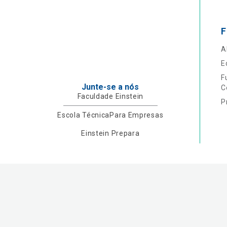
F
A
E
F
Junte-se a nós
C
Faculdade Einstein
P
Escola Técnica
Para Empresas
Einstein Prepara