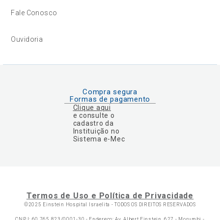
Fale Conosco
Ouvidoria
Compra segura
Formas de pagamento
Clique aqui
e consulte o
cadastro da
Instituição no
Sistema e-Mec
Termos de Uso e Política de Privacidade
©2025 Einstein Hospital Israelita -
TODOS OS DIREITOS RESERVADOS
CNPJ: 60.765.823/0001-30 - Endereço: Av. Albert Einstein, 627 - Morumbi -