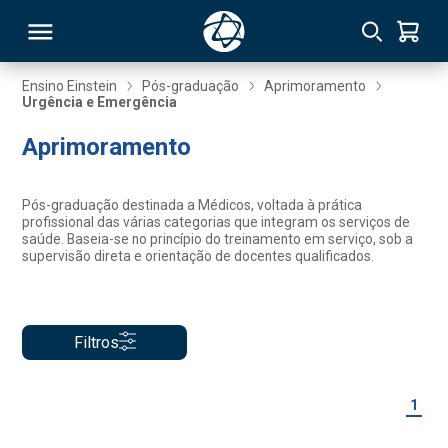
Ensino Einstein
Pós-graduação
Aprimoramento
Urgência e Emergência
RSO
Aprimoramento
TIVAS
Pós-graduação destinada a Médicos, voltada à prática
profissional das várias categorias que integram os serviços de
S
IN
saúde. Baseia-se no princípio do treinamento em serviço, sob a
supervisão direta e orientação de docentes qualificados.
ONAL
Filtros
 MBA
1
NTRO