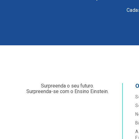
Cadas
O
Surpreenda o seu futuro.
Surpreenda-se com o Ensino Einstein.
S
S
N
B
A
E