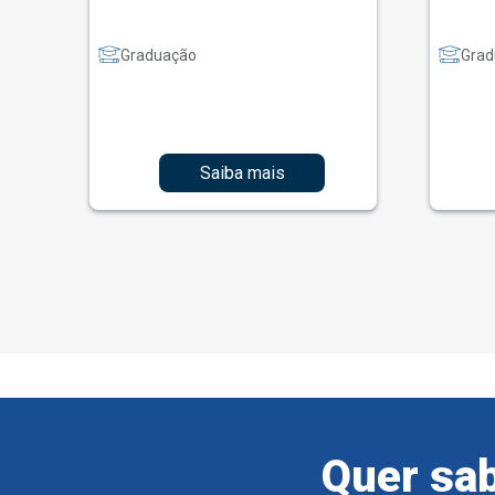
Graduação
Grad
Saiba mais
Quer sab