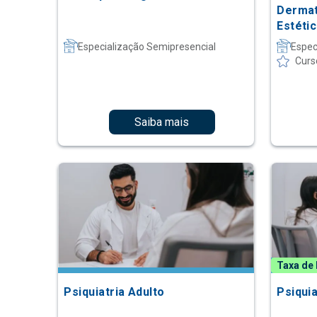
Dermat
Estéti
Especialização Semipresencial
Espec
Curs
Saiba mais
Taxa de 
Psiquiatria Adulto
Psiquia