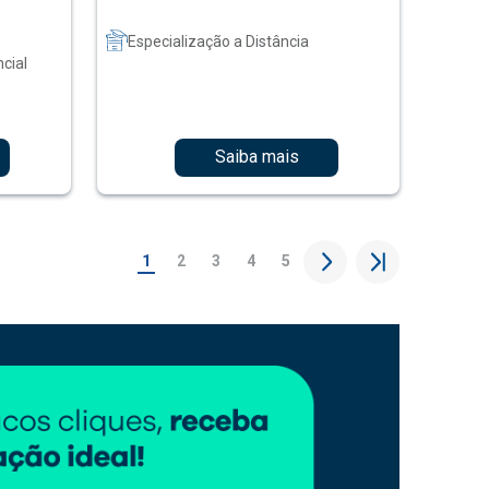
Especialização a Distância
cial
Saiba mais
1
2
3
4
5