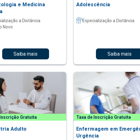
ologia e Medicina
Adolescência
ca
ialização a Distância
Especialização a Distância
o Novo
Saiba mais
Saiba mais
Inscrição Gratuita
Taxa de Inscrição Gratuita
tria Adulto
Enfermagem em Emergên
Urgência