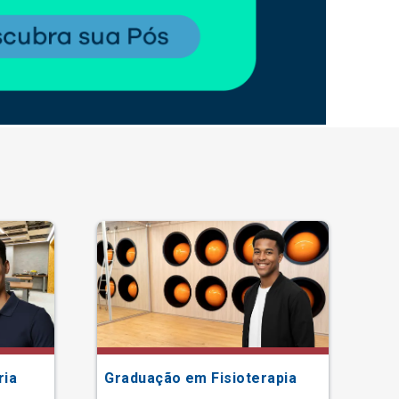
ria
Graduação em Fisioterapia
Gr