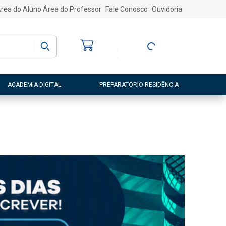
rea do Aluno
Área do Professor
Fale Conosco
Ouvidoria
Bem-vindo
(a)
Entre ou Cadastre-
se
ACADEMIA DIGITAL
PREPARATÓRIO RESIDÊNCIA