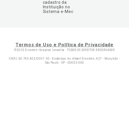
cadastro da
Instituição no
Sistema e-Mec
Termos de Uso e Política de Privacidade
©2025 Einstein Hospital Israelita -
TODOS OS DIREITOS RESERVADOS
CNPJ: 60.765.823/0001-30 - Endereço: Av. Albert Einstein, 627 - Morumbi -
São Paulo - SP - 05652-000
Ol
C
p
t
a