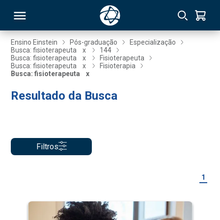
Ensino Einstein
Pós-graduação
Especialização
Busca: fisioterapeuta
x
144
Busca: fisioterapeuta
x
Fisioterapeuta
RSO
Busca: fisioterapeuta
x
Fisioterapia
Busca: fisioterapeuta
x
Resultado da Busca
TIVAS
S
IN
ONAL
Filtros
 MBA
1
NTRO