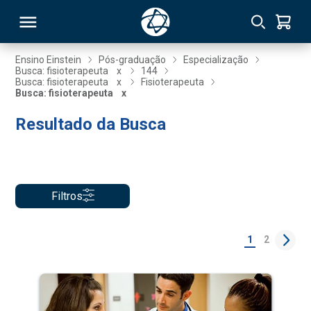
Ensino Einstein
Pós-graduação
Especialização
Busca: fisioterapeuta
x
144
Busca: fisioterapeuta
x
Fisioterapeuta
RSO
Busca: fisioterapeuta
x
Resultado da Busca
TIVAS
S
IN
ONAL
Filtros
1
2
 MBA
NTRO