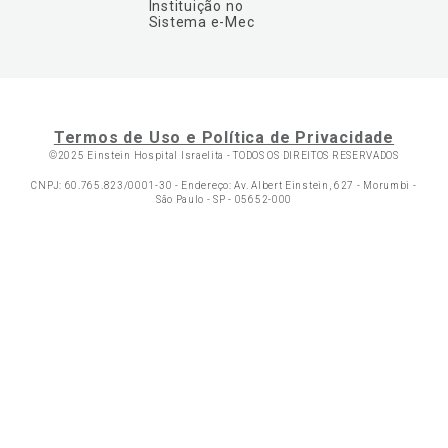
Instituição no
Sistema e-Mec
Termos de Uso e Política de Privacidade
©2025 Einstein Hospital Israelita -
TODOS OS DIREITOS RESERVADOS
CNPJ: 60.765.823/0001-30 - Endereço: Av. Albert Einstein, 627 - Morumbi -
São Paulo - SP - 05652-000
Ol
C
p
t
a
Wh
N
Fa
li