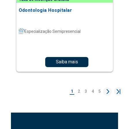
Odontologia Hospitalar
Especialização Semipresencial
Saiba mais
1
2
3
4
5