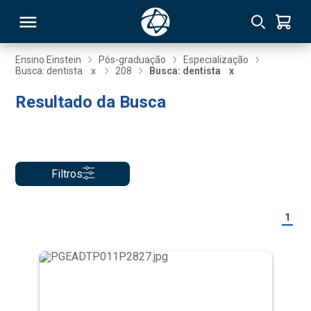
Ensino Einstein
Pós-graduação
Especialização
Busca: dentista
x
208
Busca: dentista
x
RSO
Resultado da Busca
TIVAS
S
IN
Filtros
ONAL
1
 MBA
NTRO