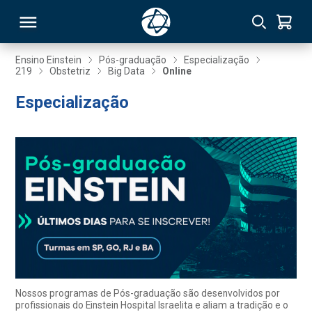
Ensino Einstein
Pós-graduação
Especialização
219
Obstetriz
Big Data
Online
RSO
Especialização
TIVAS
S
IN
ONAL
 MBA
Nossos programas de Pós-graduação são desenvolvidos por
profissionais do Einstein Hospital Israelita e aliam a tradição e o
NTRO