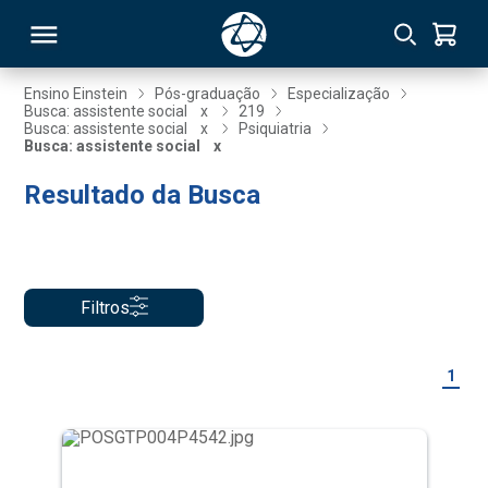
Ensino Einstein
Pós-graduação
Especialização
Busca: assistente social
x
219
Busca: assistente social
x
Psiquiatria
RSO
Busca: assistente social
x
Resultado da Busca
TIVAS
S
IN
ONAL
Filtros
1
 MBA
NTRO