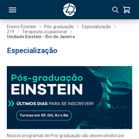
Ensino Einstein
Pós-graduação
Especialização
219
Terapeuta ocupacional
Unidade Einstein - Rio de Janeiro
RSO
Especialização
TIVAS
S
IN
ONAL
 MBA
Nossos programas de Pós-graduação são desenvolvidos por
NTRO