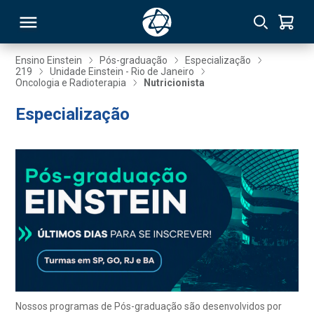
Ensino Einstein
Pós-graduação
Especialização
219
Unidade Einstein - Rio de Janeiro
Oncologia e Radioterapia
Nutricionista
RSO
Especialização
TIVAS
S
IN
ONAL
 MBA
Nossos programas de Pós-graduação são desenvolvidos por
NTRO