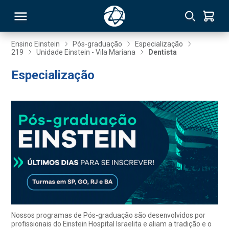
Ensino Einstein
Pós-graduação
Especialização
219
Unidade Einstein - Vila Mariana
Dentista
RSO
Especialização
TIVAS
S
IN
ONAL
 MBA
Nossos programas de Pós-graduação são desenvolvidos por
profissionais do Einstein Hospital Israelita e aliam a tradição e o
NTRO