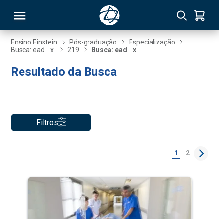
Ensino Einstein
Pós-graduação
Especialização
Busca: ead
x
219
Busca: ead
x
RSO
Resultado da Busca
TIVAS
S
IN
Filtros
ONAL
1
2
 MBA
NTRO