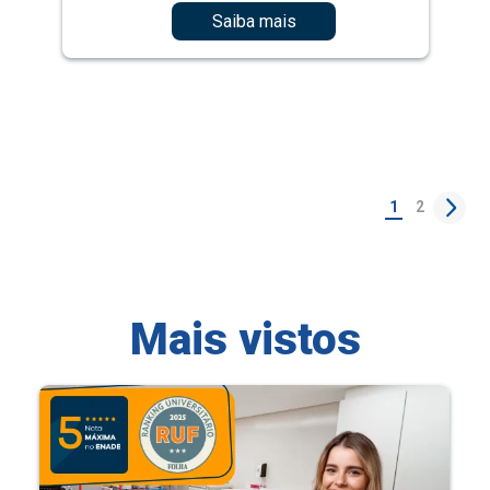
Saiba mais
1
2
Mais vistos