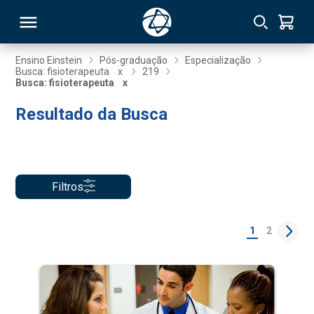
Ensino Einstein
Pós-graduação
Especialização
Busca: fisioterapeuta
x
219
Busca: fisioterapeuta
x
RSO
Resultado da Busca
TIVAS
S
IN
Filtros
ONAL
1
2
 MBA
NTRO