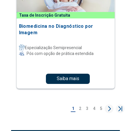
Taxa de Inscrição Gratuita
Biomedicina no Diagnóstico por
Imagem
Especialização Semipresencial
Pós com opção de prática estendida
Saiba mais
1
2
3
4
5