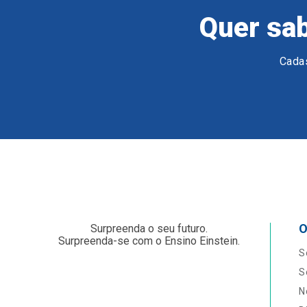
Quer sab
Cadas
O
Surpreenda o seu futuro.
Surpreenda-se com o Ensino Einstein.
S
S
N