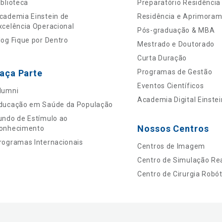
iblioteca
Preparatório Residência
cademia Einstein de
Residência e Aprimora
xcelência Operacional
Pós-graduação & MBA
log Fique por Dentro
Mestrado e Doutorado
Curta Duração
aça Parte
Programas de Gestão
Eventos Científicos
lumni
Academia Digital Einstei
ducação em Saúde da População
undo de Estímulo ao
Nossos Centros
onhecimento
rogramas Internacionais
Centros de Imagem
Centro de Simulação Rea
Centro de Cirurgia Robót