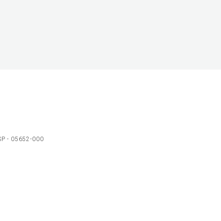
 SP - 05652-000
Ol
C