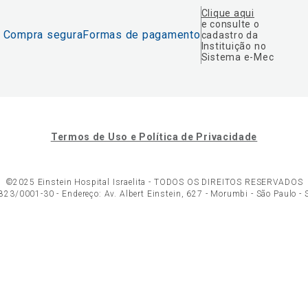
Clique aqui
e consulte o
Compra segura
Formas de pagamento
cadastro da
Instituição no
Sistema e-Mec
Termos de Uso e Política de Privacidade
©2025 Einstein Hospital Israelita -
TODOS OS DIREITOS RESERVADOS
23/0001-30 - Endereço: Av. Albert Einstein, 627 - Morumbi - São Paulo -