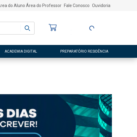
rea do Aluno
Área do Professor
Fale Conosco
Ouvidoria
Bem-vindo
(a)
Entre ou Cadastre-
se
ACADEMIA DIGITAL
PREPARATÓRIO RESIDÊNCIA