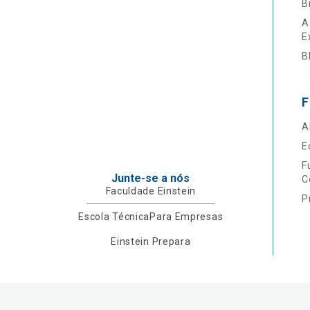
B
A
E
B
F
A
E
F
Junte-se a nós
C
Faculdade Einstein
P
Escola Técnica
Para Empresas
Einstein Prepara