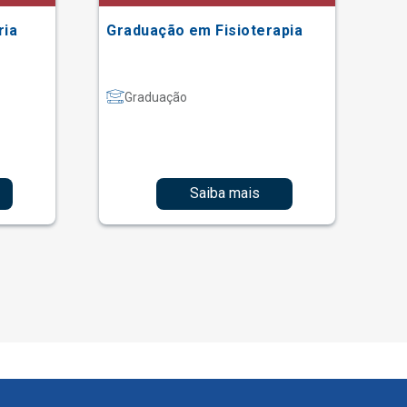
ria
Graduação em Fisioterapia
Gr
Graduação
Saiba mais