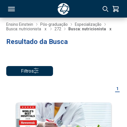
Ensino Einstein
Pós-graduação
Especialização
Busca: nutricionista
x
272
Busca: nutricionista
x
RSO
Resultado da Busca
TIVAS
S
IN
Filtros
ONAL
1
 MBA
NTRO