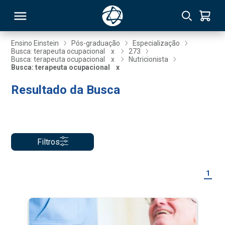
Ensino Einstein
Pós-graduação
Especialização
Busca: terapeuta ocupacional
x
273
Busca: terapeuta ocupacional
x
Nutricionista
RSO
Busca: terapeuta ocupacional
x
Resultado da Busca
TIVAS
S
IN
ONAL
Filtros
1
 MBA
NTRO