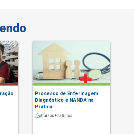
vendo
tração
Processo de Enfermagem:
Gr
Diagnóstico e NANDA na
Prática
Cursos Gratuitos