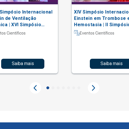
 Simpósio Internacional
XIV Simpósio Internacio
in de Ventilação
Einstein em Trombose 
ca | XVI Simpósio
Hemostasia | II Simpósi
acional Einstein de
Hematologia Laboratori
tos Científicos
Eventos Científicos
erapia em Terapia
iva
Saiba mais
Saiba mais