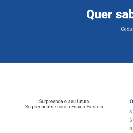
Quer sab
Cadas
O
Surpreenda o seu futuro.
Surpreenda-se com o Ensino Einstein.
S
S
N