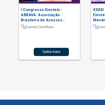
una
I Congresso Einstein -
XXXIII
ABRAVA: Associação
Einste
a
Brasileira de Acessos
Mecâni
xas
Vasculares
Intern
Eventos Científicos
Even
Fisiot
Intens
Saiba mais