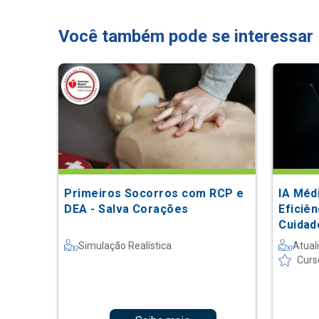
Você também pode se interessar
Primeiros Socorros com RCP e
IA Méd
DEA - Salva Corações
Eficiê
Cuidad
Simulação Realística
Atual
Curs