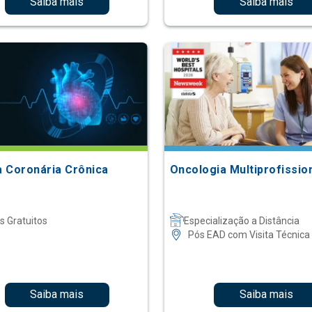
Saiba mais
Saiba mais
 Coronária Crônica
Oncologia Multiprofissio
s Gratuitos
Especialização a Distância
Pós EAD com Visita Técnica
Saiba mais
Saiba mais