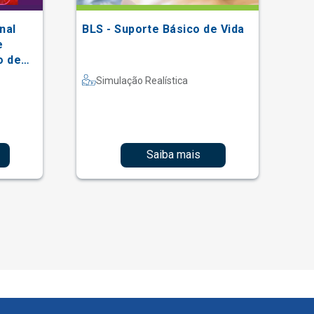
nal
BLS - Suporte Básico de Vida
II
e
En
o de
He
al
(S
Simulação Realística
Saiba mais