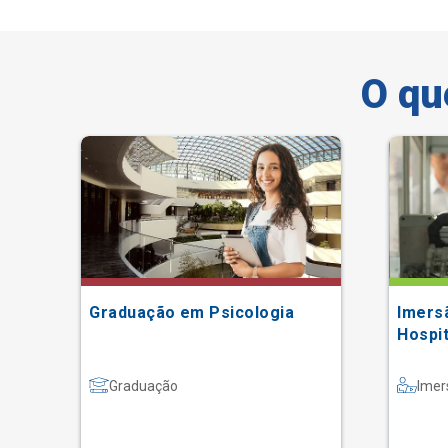
O qu
m
Graduação em Psicologia
Imers
Hospit
Graduação
Imer