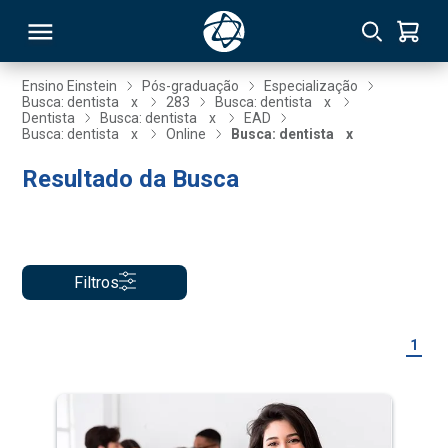
Ensino Einstein
Pós-graduação
Especialização
Busca: dentista
x
283
Busca: dentista
x
Dentista
Busca: dentista
x
EAD
RSO
Busca: dentista
x
Online
Busca: dentista
x
Resultado da Busca
TIVAS
S
IN
ONAL
Filtros
1
 MBA
NTRO